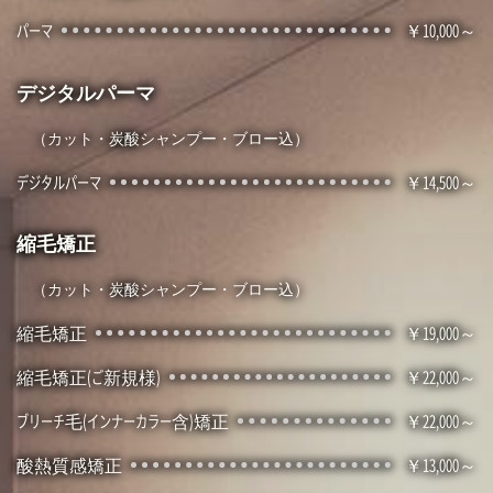
パーマ
10,000～
デジタルパーマ
（カット・炭酸シャンプー・ブロー込）
デジタルパーマ
14,500～
縮毛矯正
（カット・炭酸シャンプー・ブロー込）
縮毛矯正
19,000～
縮毛矯正(ご新規様)
22,000～
ブリーチ毛(インナーカラー含)矯正
22,000～
酸熱質感矯正
13,000～