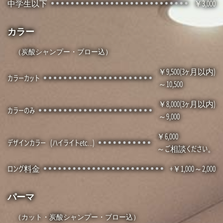
中学生以下
3,000
カラー
（炭酸シャンプー・ブロー込）
9,500(3ヶ月以内)
カラーカット
～10,500
8,000(3ヶ月以内)
カラーのみ
～9,000
6,000
デザインカラー
(ハイライトetc…)
～ご相談ください。
ロング料金
+￥1,000～2,000
パーマ
（カット・炭酸シャンプー・ブロー込）