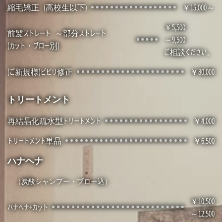
縮毛矯正
(高校生以下)
15,000～
5,500
前髪ストレート
～部分ストレート
～9,500
(カット・ブロー別)
ご相談ください。
(ご新規様)ビビリ修正
80,000
トリートメント
再結晶化疏水型トリートメント
4,000
トリートメント単品
6,500
ハナヘナ
（炭酸シャンプー・ブロー込）
10,500
ハナヘナ+カット
～12,500