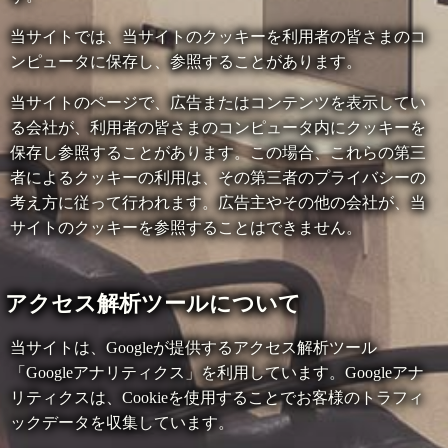
当サイトでは、当サイトのクッキーを利用者の皆さまのコ
ンピュータに保存し、参照することがあります。
当サイトのページで、広告またはコンテンツを表示してい
る会社が、利用者の皆さまのコンピュータ内にクッキーを
保存し参照することがあります。この場合、これらの第三
者によるクッキーの利用は、その第三者のプライバシーの
考え方に従って行われます。広告主やその他の会社が、当
サイトのクッキーを参照することはできません。
アクセス解析ツールについて
当サイトは、Googleが提供するアクセス解析ツール
「Googleアナリティクス」を利用しています。Googleアナ
リティクスは、Cookieを使用することでお客様のトラフィ
ックデータを収集しています。