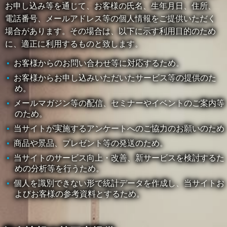
お申し込み等を通じて、お客様の氏名、生年月日、住所、
電話番号、メールアドレス等の個人情報をご提供いただく
場合があります。その場合は、以下に示す利用目的のため
に、適正に利用するものと致します。
お客様からのお問い合わせ等に対応するため。
お客様からお申し込みいただいたサービス等の提供のた
め。
メールマガジン等の配信、セミナーやイベントのご案内等
のため。
当サイトが実施するアンケートへのご協力のお願いのため
商品や景品、プレゼント等の発送のため。
当サイトのサービス向上・改善、新サービスを検討するた
めの分析等を行うため。
個人を識別できない形で統計データを作成し、当サイトお
よびお客様の参考資料とするため。