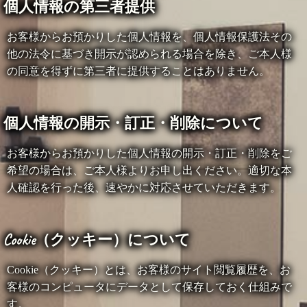
個人情報の第三者提供
お客様からお預かりした個人情報を、個人情報保護法その
他の法令に基づき開示が認められる場合を除き、ご本人様
の同意を得ずに第三者に提供することはありません。
個人情報の開示・訂正・削除について
お客様からお預かりした個人情報の開示・訂正・削除をご
希望の場合は、ご本人様よりお申し出ください。適切な本
人確認を行った後、速やかに対応させていただきます。
Cookie（クッキー）について
Cookie（クッキー）とは、お客様のサイト閲覧履歴を、お
客様のコンピュータにデータとして保存しておく仕組みで
す。